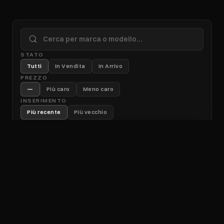
STATO
Tutti
In Vendita
In Arrivo
PREZZO
—
Più caro
Meno caro
INSERIMENTO
Più recente
Più vecchio
Caricamento parco auto...